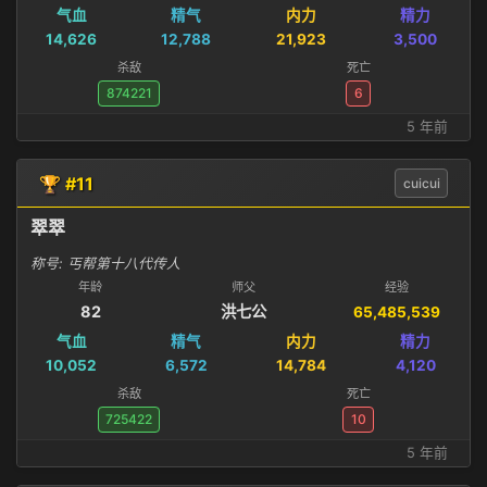
气血
精气
内力
精力
14,626
12,788
21,923
3,500
杀敌
死亡
874221
6
5 年前
🏆 #11
cuicui
翠翠
称号: 丐帮第十八代传人
年龄
师父
经验
82
洪七公
65,485,539
气血
精气
内力
精力
10,052
6,572
14,784
4,120
杀敌
死亡
725422
10
5 年前