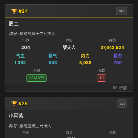
🏆 #24
btb
周二
称号: 椰花岛第十二代传人
年龄
师父
经验
204
黎夫人
37,642,924
气血
精气
内力
精力
1,392
553
3,088
750
杀敌
死亡
2214875
10
56 秒前
🏆 #25
azi
小阿紫
称号: 星宿派第二代传人
年龄
师父
经验