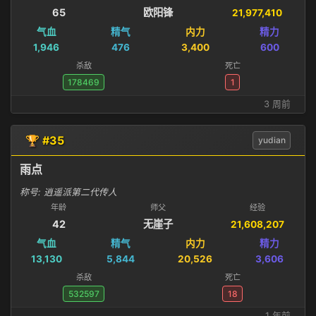
65
欧阳锋
21,977,410
气血
精气
内力
精力
1,946
476
3,400
600
杀敌
死亡
178469
1
3 周前
🏆 #35
yudian
雨点
称号: 逍遥派第二代传人
年龄
师父
经验
42
无崖子
21,608,207
气血
精气
内力
精力
13,130
5,844
20,526
3,606
杀敌
死亡
532597
18
1 年前