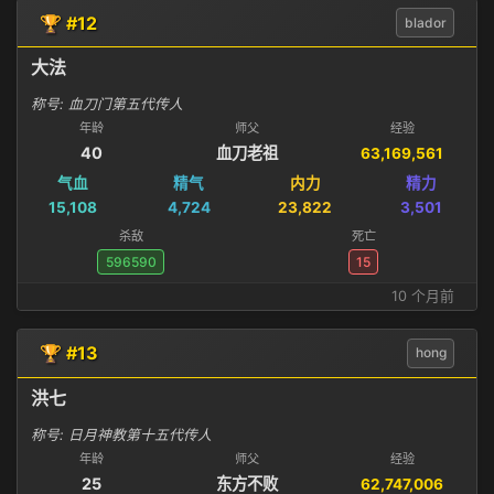
🏆 #12
blador
大法
称号: 血刀门第五代传人
年龄
师父
经验
40
血刀老祖
63,169,561
气血
精气
内力
精力
15,108
4,724
23,822
3,501
杀敌
死亡
596590
15
10 个月前
🏆 #13
hong
洪七
称号: 日月神教第十五代传人
年龄
师父
经验
25
东方不败
62,747,006