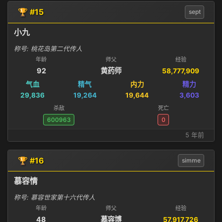
🏆 #15
sept
小九
称号: 桃花岛第二代传人
年龄
师父
经验
92
黄药师
58,777,909
气血
精气
内力
精力
29,836
19,264
19,644
3,603
杀敌
死亡
600963
0
5 年前
🏆 #16
simme
慕容情
称号: 慕容世家第十六代传人
年龄
师父
经验
48
慕容博
57,917,726