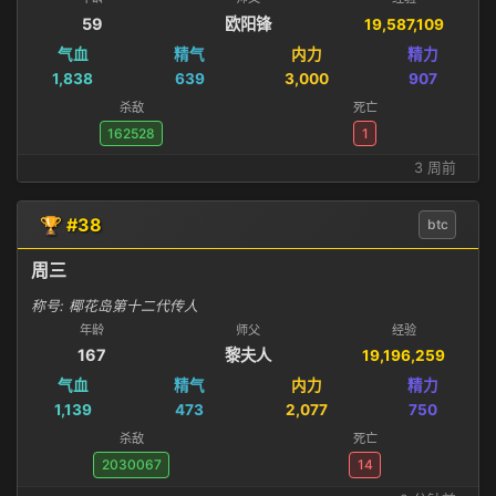
59
欧阳锋
19,587,109
气血
精气
内力
精力
1,838
639
3,000
907
杀敌
死亡
162528
1
3 周前
🏆 #38
btc
周三
称号: 椰花岛第十二代传人
年龄
师父
经验
167
黎夫人
19,196,259
气血
精气
内力
精力
1,139
473
2,077
750
杀敌
死亡
2030067
14