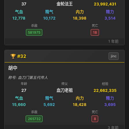
37
金轮法王
23,992,431
气血
精气
内力
精力
12,778
10,172
18,398
3,514
杀敌
死亡
581975
18
1 年前
🏆 #32
jinc
胡中
称号: 血刀门第五代传人
年龄
师父
经验
27
血刀老祖
22,662,335
气血
精气
内力
精力
15,660
5,692
18,428
3,695
杀敌
死亡
265732
8
3 年前