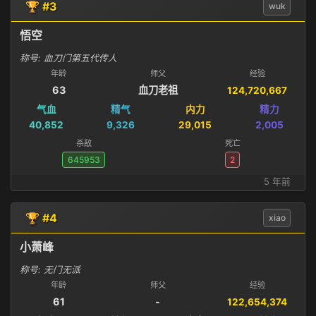
🏆 #3
wuk
悟空
称号: 血刀门第五代传人
年龄
师父
经验
63
血刀老祖
124,720,667
气血
精气
内力
精力
40,852
9,326
29,015
2,005
杀敌
死亡
645953
2
5 年前
🏆 #4
xiao
小萧峰
称号: 无门无派
年龄
师父
经验
61
-
122,654,374