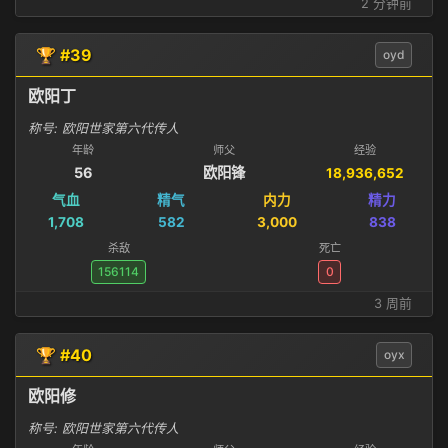
2 分钟前
🏆 #39
oyd
欧阳丁
称号: 欧阳世家第六代传人
年龄
师父
经验
56
欧阳锋
18,936,652
气血
精气
内力
精力
1,708
582
3,000
838
杀敌
死亡
156114
0
3 周前
🏆 #40
oyx
欧阳修
称号: 欧阳世家第六代传人