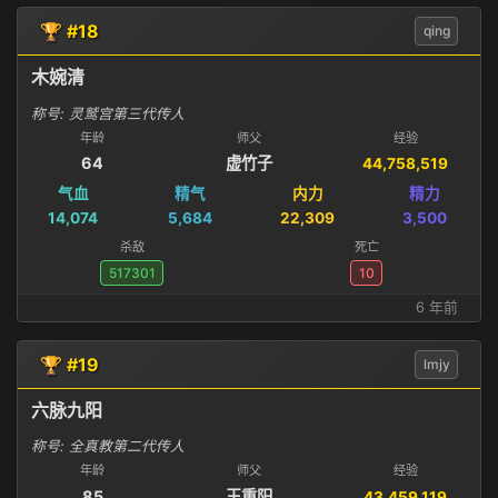
🏆 #18
qing
木婉清
称号: 灵鹫宫第三代传人
年龄
师父
经验
64
虚竹子
44,758,519
气血
精气
内力
精力
14,074
5,684
22,309
3,500
杀敌
死亡
517301
10
6 年前
🏆 #19
lmjy
六脉九阳
称号: 全真教第二代传人
年龄
师父
经验
85
王重阳
43,459,119