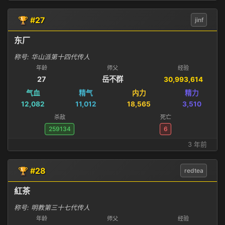
🏆 #27
jinf
东厂
称号: 华山派第十四代传人
年龄
师父
经验
27
岳不群
30,993,614
气血
精气
内力
精力
12,082
11,012
18,565
3,510
杀敌
死亡
259134
6
3 年前
🏆 #28
redtea
紅茶
称号: 明教第三十七代传人
年龄
师父
经验