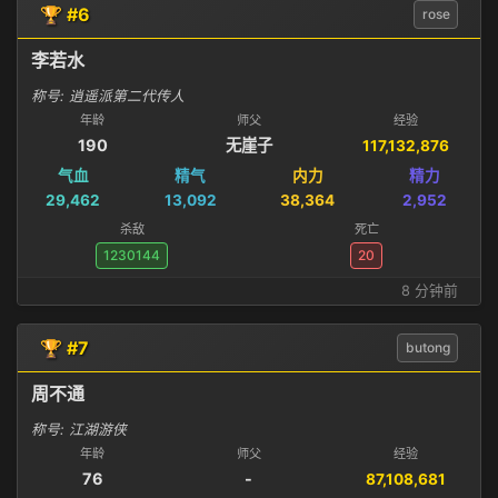
🏆 #6
rose
李若水
称号: 逍遥派第二代传人
年龄
师父
经验
190
无崖子
117,132,876
气血
精气
内力
精力
29,462
13,092
38,364
2,952
杀敌
死亡
1230144
20
8 分钟前
🏆 #7
butong
周不通
称号: 江湖游侠
年龄
师父
经验
76
-
87,108,681