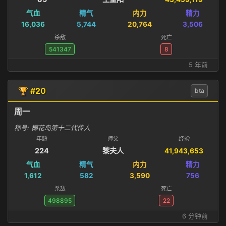
气血
精气
内力
精力
16,036
5,744
20,764
3,506
杀敌
死亡
541347
8
5 年前
🏆 #20
bta
周一
称号: 椰花岛第十二代传人
年龄
师父
经验
224
黎夫人
41,943,653
气血
精气
内力
精力
1,612
582
3,590
756
杀敌
死亡
498895
22
6 分钟前