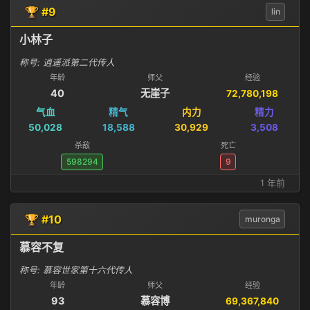
🏆 #9
lin
小林子
称号: 逍遥派第二代传人
年龄
师父
经验
40
无崖子
72,780,198
气血
精气
内力
精力
50,028
18,588
30,929
3,508
杀敌
死亡
598294
9
1 年前
🏆 #10
muronga
慕容不复
称号: 慕容世家第十六代传人
年龄
师父
经验
93
慕容博
69,367,840