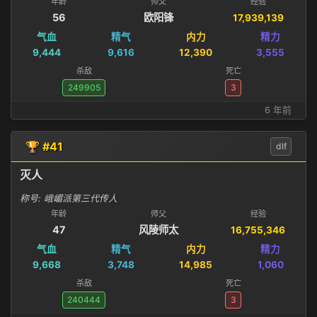
年龄
师父
经验
56
欧阳锋
17,939,139
气血
精气
内力
精力
9,444
9,616
12,390
3,555
杀敌
死亡
249905
3
6 年前
🏆 #41
dlf
灭人
称号: 峨嵋派第三代传人
年龄
师父
经验
47
风陵师太
16,755,346
气血
精气
内力
精力
9,668
3,748
14,985
1,060
杀敌
死亡
240444
3