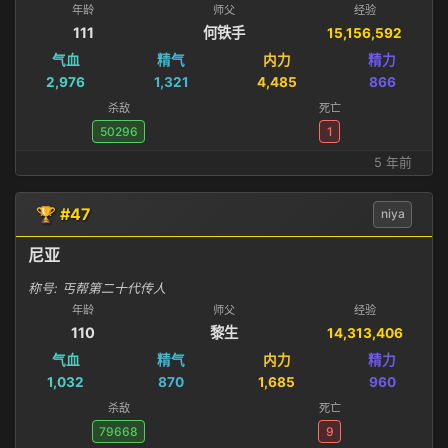
年龄
师父
经验
111
何铁手
15,156,592
气血
精气
内力
精力
2,976
1,321
4,485
866
杀敌
死亡
50296
1
5 年前
🏆 #47
niya
尼亚
称号: 丐帮第二十代传人
年龄
师父
经验
110
黎生
14,313,406
气血
精气
内力
精力
1,032
870
1,685
960
杀敌
死亡
79668
9