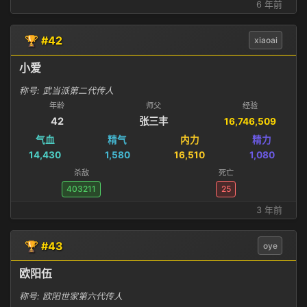
6 年前
🏆 #42
xiaoai
小爱
称号: 武当派第二代传人
年龄
师父
经验
42
张三丰
16,746,509
气血
精气
内力
精力
14,430
1,580
16,510
1,080
杀敌
死亡
403211
25
3 年前
🏆 #43
oye
欧阳伍
称号: 欧阳世家第六代传人