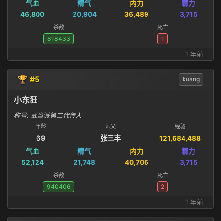
气血
精气
内力
精力
46,800
20,904
36,489
3,715
杀敌
死亡
818433
1
1 年前
🏆 #5
kuang
小东狂
称号: 武当派第二代传人
年龄
师父
经验
69
张三丰
121,684,488
气血
精气
内力
精力
52,124
21,748
40,706
3,715
杀敌
死亡
940406
2
1 年前