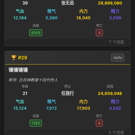
39
张无忌
26,899,080
气血
精气
内力
精力
12,184
5,080
18,040
3,509
杀敌
死亡
6105
4
7 个月前
🏆 #29
sipilu
镶镶镶镶
称号: 日月神教第十四代传人
年龄
师父
经验
21
任我行
24,659,048
气血
精气
内力
精力
15,124
7,972
17,903
3,502
杀敌
死亡
1182
6
5 个月前