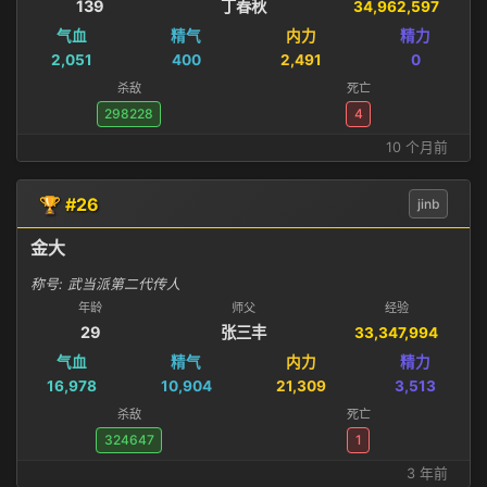
139
丁春秋
34,962,597
气血
精气
内力
精力
2,051
400
2,491
0
杀敌
死亡
298228
4
10 个月前
🏆 #26
jinb
金大
称号: 武当派第二代传人
年龄
师父
经验
29
张三丰
33,347,994
气血
精气
内力
精力
16,978
10,904
21,309
3,513
杀敌
死亡
324647
1
3 年前