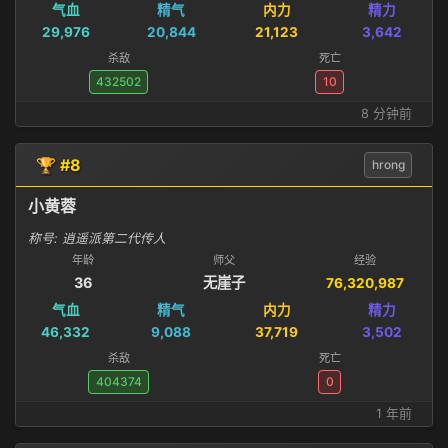
气血
精气
内力
精力
29,976
20,844
21,123
3,642
杀敌
死亡
432502
10
8 分钟前
🏆 #8
hrong
小黄蓉
称号: 逍遥派第二代传人
年龄
师父
经验
36
无崖子
76,320,987
气血
精气
内力
精力
46,332
9,088
37,719
3,502
杀敌
死亡
404374
0
1 年前