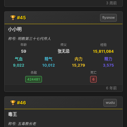
3 周前
🏆 #45
flysnow
小小明
称号: 明教第三十七代传人
年龄
师父
经验
59
张无忌
15,811,084
气血
精气
内力
精力
9,022
10,012
15,279
3,575
杀敌
死亡
424481
6
6 年前
🏆 #46
wudu
毒王
称号: 五毒教长老