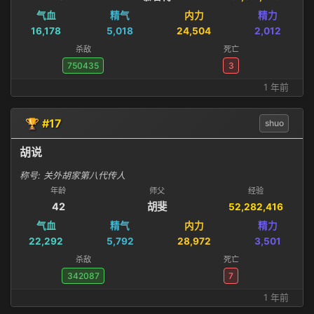
气血
精气
内力
精力
16,178
5,018
24,504
2,012
杀敌
死亡
750435
3
1 年前
🏆 #17
shuo
胡说
称号: 关外胡家第八代传人
年龄
师父
经验
42
胡斐
52,282,416
气血
精气
内力
精力
22,292
5,792
28,972
3,501
杀敌
死亡
342087
7
1 年前