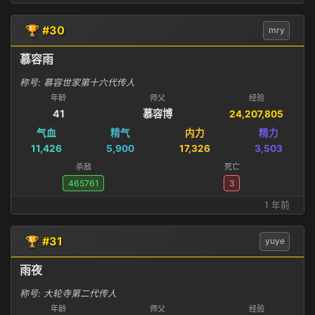
🏆 #30
mry
慕容雨
称号: 慕容世家第十六代传人
年龄
师父
经验
41
慕容博
24,207,805
气血
精气
内力
精力
11,426
5,900
17,326
3,503
杀敌
死亡
465761
3
1 年前
🏆 #31
yuye
雨夜
称号: 大轮寺第二代传人
年龄
师父
经验