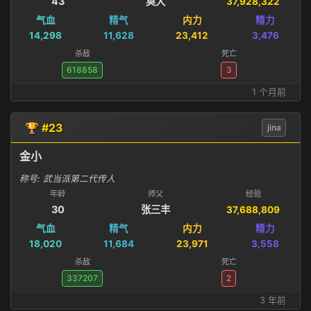
43
莫大
37,928,322
气血
精气
内力
精力
14,298
11,628
23,412
3,476
杀敌
死亡
618858
3
1 个月前
🏆 #23
jina
金小
称号: 武当派第二代传人
年龄
师父
经验
30
张三丰
37,688,809
气血
精气
内力
精力
18,020
11,684
23,971
3,558
杀敌
死亡
337207
2
3 年前