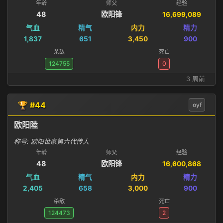
年龄
师父
经验
48
欧阳锋
16,699,089
气血
精气
内力
精力
1,837
651
3,450
900
杀敌
死亡
124755
0
3 周前
🏆 #44
oyf
欧阳陸
称号: 欧阳世家第六代传人
年龄
师父
经验
48
欧阳锋
16,600,868
气血
精气
内力
精力
2,405
658
3,000
900
杀敌
死亡
124473
2