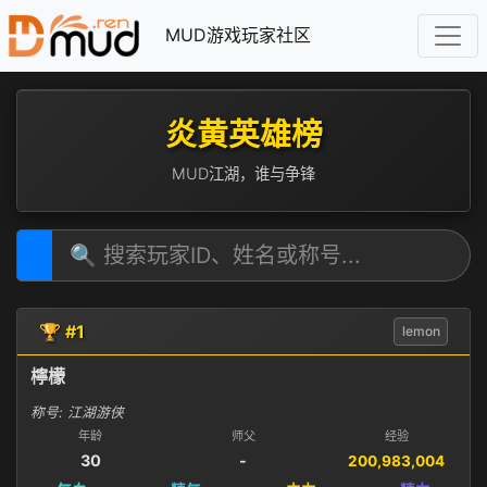
MUD游戏玩家社区
炎黄英雄榜
MUD江湖，谁与争锋
🏆 #1
lemon
檸檬
称号: 江湖游侠
年龄
师父
经验
30
-
200,983,004