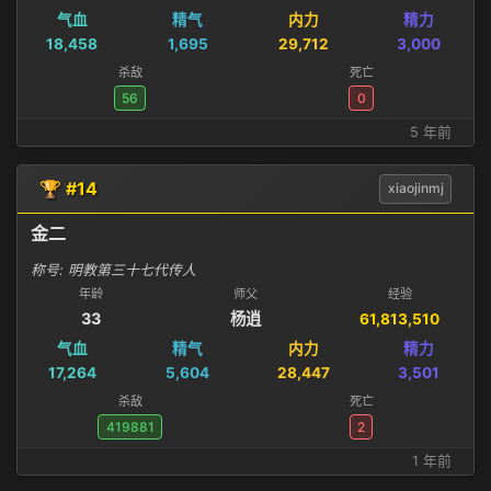
气血
精气
内力
精力
18,458
1,695
29,712
3,000
杀敌
死亡
56
0
5 年前
🏆 #14
xiaojinmj
金二
称号: 明教第三十七代传人
年龄
师父
经验
33
杨逍
61,813,510
气血
精气
内力
精力
17,264
5,604
28,447
3,501
杀敌
死亡
419881
2
1 年前