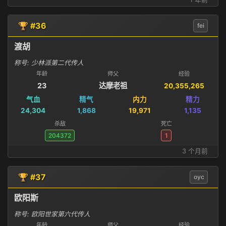
🏆 #36
fei
渡胡
称号: 少林派第二代传人
年龄
师父
经验
23
达摩老祖
20,355,265
气血
精气
内力
精力
24,304
1,868
19,971
1,135
杀敌
死亡
204372
1
3 个月前
🏆 #37
oyc
欧阳斯
称号: 欧阳世家第六代传人
年龄
师父
经验