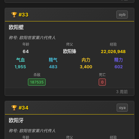
🏆 #33
oyb
欧阳壁
称号: 欧阳世家第六代传人
年龄
师父
经验
64
欧阳锋
22,026,948
气血
精气
内力
精力
1,955
483
3,400
602
杀敌
死亡
187535
0
3 周前
🏆 #34
oya
欧阳牙
称号: 欧阳世家第六代传人
年龄
师父
经验