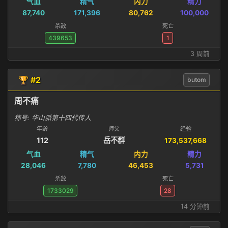
气血
精气
内力
精力
87,740
171,396
80,762
100,000
杀敌
死亡
439653
1
3 周前
🏆 #2
butom
周不痛
称号: 华山派第十四代传人
年龄
师父
经验
112
岳不群
173,537,668
气血
精气
内力
精力
28,046
7,780
46,453
5,731
杀敌
死亡
1733029
28
14 分钟前