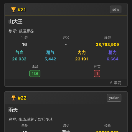
🏆 #21
sdw
山大王
称号: 普通百姓
年龄
师父
经验
16
-
38,763,909
气血
精气
内力
精力
26,032
5,442
23,191
6,664
杀敌
死亡
136
1
6 年前
🏆 #22
yutian
雨天
称号: 衡山派第十四代传人
年龄
师父
经验