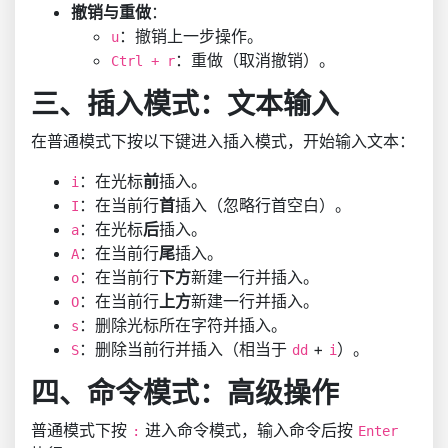
撤销与重做
：
：撤销上一步操作。
u
：重做（取消撤销）。
Ctrl + r
三、插入模式：文本输入
在普通模式下按以下键进入插入模式，开始输入文本：
：在光标
前
插入。
i
：在当前行
首
插入（忽略行首空白）。
I
：在光标
后
插入。
a
：在当前行
尾
插入。
A
：在当前行
下方
新建一行并插入。
o
：在当前行
上方
新建一行并插入。
O
：删除光标所在字符并插入。
s
：删除当前行并插入（相当于
+
）。
S
dd
i
四、命令模式：高级操作
普通模式下按
进入命令模式，输入命令后按
:
Enter