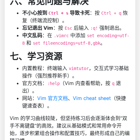
六、常见问题与解决
不小心按到
导致卡死
：按
恢
Ctrl + s
Ctrl + q
复（终端流控制）。
忘记退出 Vim
：按
后输入
强制退出。
Esc
:q!
中文乱码
：在
中添加
.vimrc
set encoding=utf-
和
。
8
set fileencodings=utf-8,gbk
七、学习资源
内置教程：终端输入
，交互式学习基础
vimtutor
操作（强烈推荐新手）。
官方文档：
（Vim 内查看帮助，按
退
:help
q
出）。
网站：
Vim 官方文档
、
Vim cheat sheet
（快捷
键速查表）。
Vim 的学习曲线较陡，但坚持练习后会逐渐体会到“双
手不离键盘”的高效。建议从基础模式和常用命令开
始，逐步积累组合操作和配置技巧，最终形成自己的编