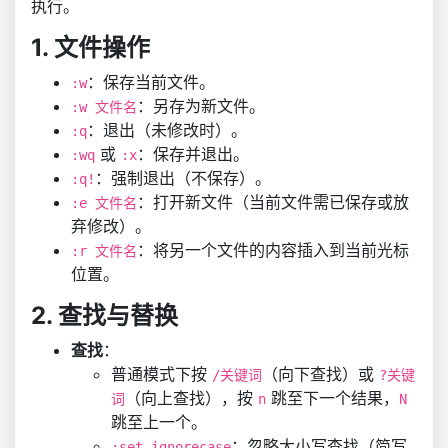
执行。
1. 文件操作
：保存当前文件。
:w
：另存为新文件。
:w 文件名
：退出（未修改时）。
:q
或
：保存并退出。
:wq
:x
：强制退出（不保存）。
:q!
：打开新文件（当前文件需已保存或放
:e 文件名
弃修改）。
：将另一个文件的内容插入到当前光标
:r 文件名
位置。
2. 查找与替换
查找
：
普通模式下按
（向下查找）或
/关键词
?关键
（向上查找），按
跳至下一个结果，
词
n
N
跳至上一个。
：忽略大小写查找（简写
:set ignorecase