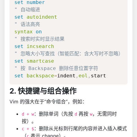
set
number
" 自动缩进
set
autoindent
" 语法高亮
syntax
on
" 搜索时实时显示结果
set
incsearch
" 忽略大小写查找（智能匹配：含大写时不忽略）
set
smartcase
" 按 Backspace 删除任意位置字符
set
backspace
=
indent
,
eol
,
start
2. 快捷键与组合操作
Vim 的强大在于“命令组合”，例如：
：删除单词（先按
再按
，无需同时
d + w
d
w
按）。
：删除从光标到行尾的内容并进入插入模式
c + $
（
表示 change）。
c