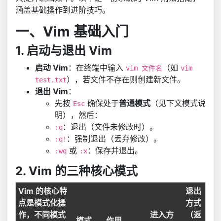
涵盖基础操作到进阶技巧。
一、Vim 基础入门
1. 启动与退出 Vim
启动 Vim
：在终端中输入
（如
vim 文件名
vim
），若文件不存在则创建新文件。
test.txt
退出 Vim
：
先按
确保处于
普通模式
（见下文模式说
Esc
明），然后：
：退出（文件未修改时）。
:q
：强制退出（丢弃修改）。
:q!
或
：保存并退出。
:wq
:x
2. Vim 的三种核心模式
Vim 的核心特
退出
点是
模式化操
方式
作
，不同模式
进入方
（返
模式
作用