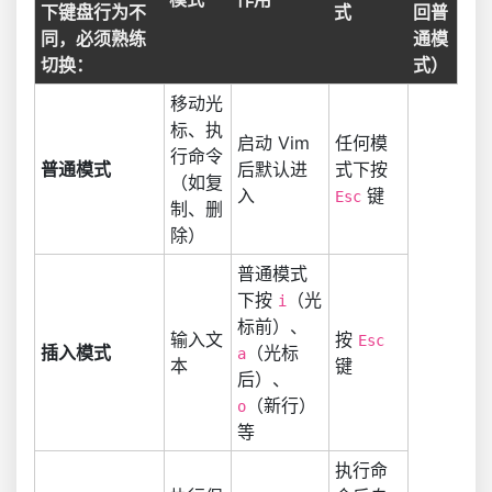
下键盘行为不
式
回普
同，必须熟练
通模
切换：
式）
移动光
标、执
启动 Vim
任何模
行命令
普通模式
后默认进
式下按
（如复
入
键
Esc
制、删
除）
普通模式
下按
（光
i
标前）、
输入文
按
Esc
插入模式
（光标
a
本
键
后）、
（新行）
o
等
执行命