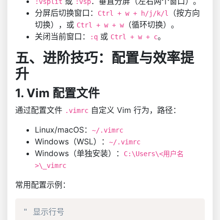
或
：垂直分屏（左右两个窗口）。
:vsplit
:vsp
分屏后切换窗口：
（按方向
Ctrl + w + h/j/k/l
切换），或
（循环切换）。
Ctrl + w + w
关闭当前窗口：
或
。
:q
Ctrl + w + c
五、进阶技巧：配置与效率提
升
1. Vim 配置文件
通过配置文件
自定义 Vim 行为，路径：
.vimrc
Linux/macOS：
~/.vimrc
Windows（WSL）：
~/.vimrc
Windows（单独安装）：
C:\Users\<用户名
>\_vimrc
常用配置示例：
" 显示行号